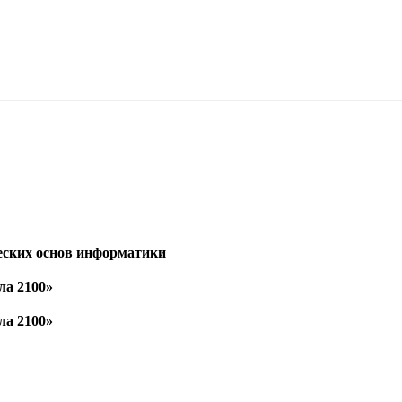
еских основ информатики
ла 2100»
ла 2100»