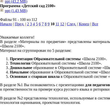
ppt (43.2 MB)
Программа «Детский сад 2100»
ppt (1.43 MB)
Файлы 91 - 100 из 112
Начало
|
Пред.
|
2
3
4
5
6
7
8
9
10
11
12
|
След.
|
Конец
|
Все
Уважаемые коллеги!
В разделе «Материалы по предметам» представлены материалы
«Школа 2100».
Материал на сгруппирован по 5 разделам:
Презентации Образовательной системы
«Школа 2100».
Технологии
Образовательной системы «Школа 2100».
Дошкольное
образование в Образовательной системе «Шк
Начальное
образование в Образовательной системе «Школ
Основная
и
старшая школа
в Образовательной системе 
В разделе №1 Вы познакомитесь с презентациями
для педагогов
и преемственности на примере курса русского языка и риторик
В разделе №2 представлены технологии, используемые в систем
технология оценивания, проектная технология.