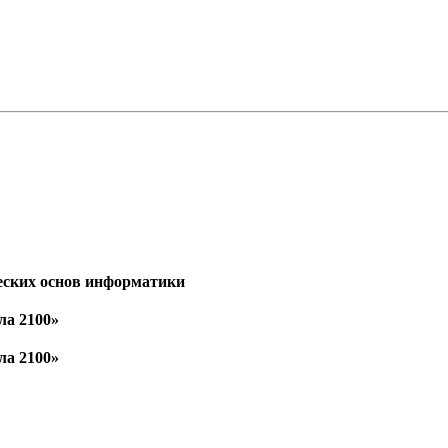
еских основ информатики
ла 2100»
ла 2100»