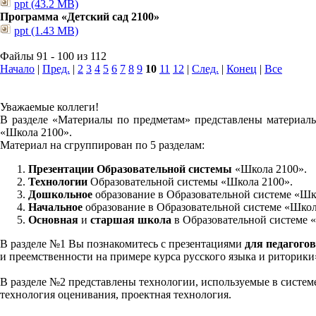
ppt (43.2 MB)
Программа «Детский сад 2100»
ppt (1.43 MB)
Файлы 91 - 100 из 112
Начало
|
Пред.
|
2
3
4
5
6
7
8
9
10
11
12
|
След.
|
Конец
|
Все
Уважаемые коллеги!
В разделе «Материалы по предметам» представлены материалы
«Школа 2100».
Материал на сгруппирован по 5 разделам:
Презентации Образовательной системы
«Школа 2100».
Технологии
Образовательной системы «Школа 2100».
Дошкольное
образование в Образовательной системе «Шк
Начальное
образование в Образовательной системе «Школ
Основная
и
старшая школа
в Образовательной системе 
В разделе №1 Вы познакомитесь с презентациями
для педагогов
и преемственности на примере курса русского языка и риторик
В разделе №2 представлены технологии, используемые в систем
технология оценивания, проектная технология.