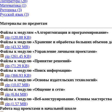
Литература (28)
Математика (1)
Риторика (3)
Русский язык (3)
Материалы по предметам
Файлы к модулям «Алгоритмизация и программирование»
zip (120.88 KB)
Файлы к модулю «Хранение и обработка больших объемов 
zip (43.32 MB)
Файлы к модулю «Управление личными проектами»
zip (261.45 KB)
Файлы к модулю «Принятие решений»
zip (71.29 KB)
Файлы к модулю «Поиск информации»
zip (366.93 KB)
Файлы к модулю «Основы издательских технологий»
zip (10.07 MB)
Файлы к модулю «Общение в сети»
zip (6.84 MB)
Файлы к модулю «Веб-конструирование. Основы мастерства
zip (1.57 MB)
Работа над проектами в начальной школе