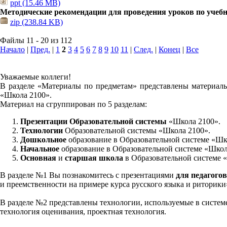
ppt (15.46 MB)
Методические рекомендации для проведения уроков по учеб
zip (238.84 KB)
Файлы 11 - 20 из 112
Начало
|
Пред.
|
1
2
3
4
5
6
7
8
9
10
11
|
След.
|
Конец
|
Все
Уважаемые коллеги!
В разделе «Материалы по предметам» представлены материалы
«Школа 2100».
Материал на сгруппирован по 5 разделам:
Презентации Образовательной системы
«Школа 2100».
Технологии
Образовательной системы «Школа 2100».
Дошкольное
образование в Образовательной системе «Шк
Начальное
образование в Образовательной системе «Школ
Основная
и
старшая школа
в Образовательной системе 
В разделе №1 Вы познакомитесь с презентациями
для педагогов
и преемственности на примере курса русского языка и риторик
В разделе №2 представлены технологии, используемые в систем
технология оценивания, проектная технология.