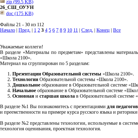
zip (99.5 KB)
26_СШ_ОУУН
doc (175 KB)
Файлы 21 - 30 из 112
Начало
|
Пред.
|
1
2
3
4
5
6
7
8
9
10
11
|
След.
|
Конец
|
Все
Уважаемые коллеги!
В разделе «Материалы по предметам» представлены материалы
«Школа 2100».
Материал на сгруппирован по 5 разделам:
Презентации Образовательной системы
«Школа 2100».
Технологии
Образовательной системы «Школа 2100».
Дошкольное
образование в Образовательной системе «Шк
Начальное
образование в Образовательной системе «Школ
Основная
и
старшая школа
в Образовательной системе 
В разделе №1 Вы познакомитесь с презентациями
для педагогов
и преемственности на примере курса русского языка и риторик
В разделе №2 представлены технологии, используемые в систем
технология оценивания, проектная технология.