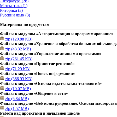
Литература (28)
Математика (1)
Риторика (3)
Русский язык (3)
Материалы по предметам
Файлы к модулям «Алгоритмизация и программирование»
zip (120.88 KB)
Файлы к модулю «Хранение и обработка больших объемов 
zip (43.32 MB)
Файлы к модулю «Управление личными проектами»
zip (261.45 KB)
Файлы к модулю «Принятие решений»
zip (71.29 KB)
Файлы к модулю «Поиск информации»
zip (366.93 KB)
Файлы к модулю «Основы издательских технологий»
zip (10.07 MB)
Файлы к модулю «Общение в сети»
zip (6.84 MB)
Файлы к модулю «Веб-конструирование. Основы мастерства
zip (1.57 MB)
Работа над проектами в начальной школе