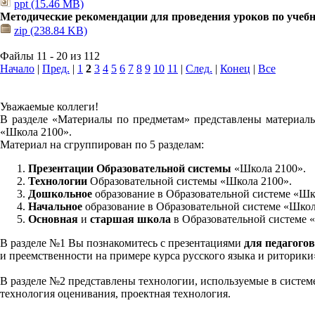
ppt (15.46 MB)
Методические рекомендации для проведения уроков по учеб
zip (238.84 KB)
Файлы 11 - 20 из 112
Начало
|
Пред.
|
1
2
3
4
5
6
7
8
9
10
11
|
След.
|
Конец
|
Все
Уважаемые коллеги!
В разделе «Материалы по предметам» представлены материалы
«Школа 2100».
Материал на сгруппирован по 5 разделам:
Презентации Образовательной системы
«Школа 2100».
Технологии
Образовательной системы «Школа 2100».
Дошкольное
образование в Образовательной системе «Шк
Начальное
образование в Образовательной системе «Школ
Основная
и
старшая школа
в Образовательной системе 
В разделе №1 Вы познакомитесь с презентациями
для педагогов
и преемственности на примере курса русского языка и риторик
В разделе №2 представлены технологии, используемые в систем
технология оценивания, проектная технология.