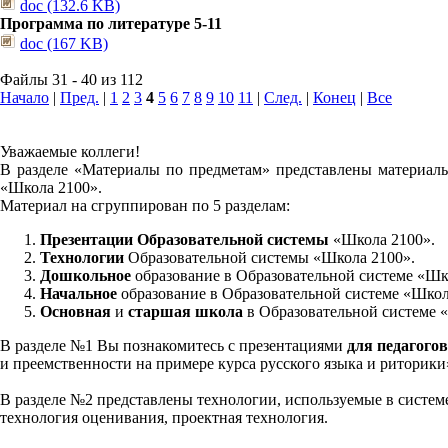
doc (132.6 KB)
Программа по литературе 5-11
doc (167 KB)
Файлы 31 - 40 из 112
Начало
|
Пред.
|
1
2
3
4
5
6
7
8
9
10
11
|
След.
|
Конец
|
Все
Уважаемые коллеги!
В разделе «Материалы по предметам» представлены материалы
«Школа 2100».
Материал на сгруппирован по 5 разделам:
Презентации Образовательной системы
«Школа 2100».
Технологии
Образовательной системы «Школа 2100».
Дошкольное
образование в Образовательной системе «Шк
Начальное
образование в Образовательной системе «Школ
Основная
и
старшая школа
в Образовательной системе 
В разделе №1 Вы познакомитесь с презентациями
для педагогов
и преемственности на примере курса русского языка и риторик
В разделе №2 представлены технологии, используемые в систем
технология оценивания, проектная технология.