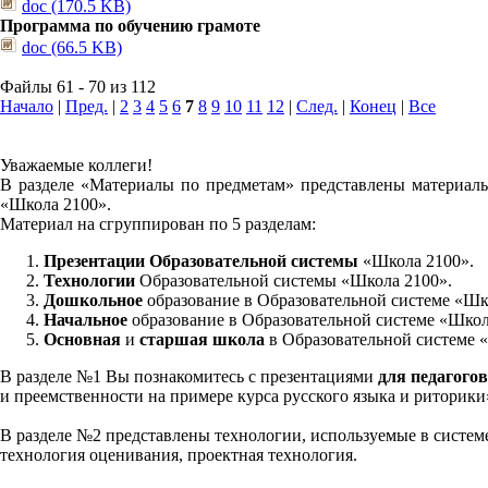
doc (170.5 KB)
Программа по обучению грамоте
doc (66.5 KB)
Файлы 61 - 70 из 112
Начало
|
Пред.
|
2
3
4
5
6
7
8
9
10
11
12
|
След.
|
Конец
|
Все
Уважаемые коллеги!
В разделе «Материалы по предметам» представлены материалы
«Школа 2100».
Материал на сгруппирован по 5 разделам:
Презентации Образовательной системы
«Школа 2100».
Технологии
Образовательной системы «Школа 2100».
Дошкольное
образование в Образовательной системе «Шк
Начальное
образование в Образовательной системе «Школ
Основная
и
старшая школа
в Образовательной системе 
В разделе №1 Вы познакомитесь с презентациями
для педагогов
и преемственности на примере курса русского языка и риторик
В разделе №2 представлены технологии, используемые в систем
технология оценивания, проектная технология.