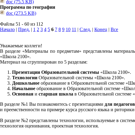
doc (75.5 KB)
Программа по географии
doc (273.5 KB)
Файлы 51 - 60 из 112
Начало
|
Пред.
|
1
2
3
4
5
6
7
8
9
10
11
|
След.
|
Конец
|
Все
Уважаемые коллеги!
В разделе «Материалы по предметам» представлены материалы
«Школа 2100».
Материал на сгруппирован по 5 разделам:
Презентации Образовательной системы
«Школа 2100».
Технологии
Образовательной системы «Школа 2100».
Дошкольное
образование в Образовательной системе «Шк
Начальное
образование в Образовательной системе «Школ
Основная
и
старшая школа
в Образовательной системе 
В разделе №1 Вы познакомитесь с презентациями
для педагогов
и преемственности на примере курса русского языка и риторик
В разделе №2 представлены технологии, используемые в систем
технология оценивания, проектная технология.