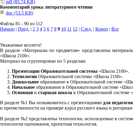
pdf (85.74 KB)
Комментарий урока литературного чтения
doc (53.5 KB)
Файлы 81 - 90 из 112
Начало
|
Пред.
|
2
3
4
5
6
7
8
9
10
11
12
|
След.
|
Конец
|
Все
Уважаемые коллеги!
В разделе «Материалы по предметам» представлены материалы
«Школа 2100».
Материал на сгруппирован по 5 разделам:
Презентации Образовательной системы
«Школа 2100».
Технологии
Образовательной системы «Школа 2100».
Дошкольное
образование в Образовательной системе «Шк
Начальное
образование в Образовательной системе «Школ
Основная
и
старшая школа
в Образовательной системе 
В разделе №1 Вы познакомитесь с презентациями
для педагогов
и преемственности на примере курса русского языка и риторик
В разделе №2 представлены технологии, используемые в систем
технология оценивания, проектная технология.