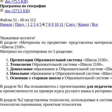
doc (75.5 KB)
Программа по географии
doc (273.5 KB)
Файлы 51 - 60 из 112
Начало
|
Пред.
|
1
2
3
4
5
6
7
8
9
10
11
|
След.
|
Конец
|
Все
Уважаемые коллеги!
В разделе «Материалы по предметам» представлены материалы
«Школа 2100».
Материал на сгруппирован по 5 разделам:
Презентации Образовательной системы
«Школа 2100».
Технологии
Образовательной системы «Школа 2100».
Дошкольное
образование в Образовательной системе «Шк
Начальное
образование в Образовательной системе «Школ
Основная
и
старшая школа
в Образовательной системе 
В разделе №1 Вы познакомитесь с презентациями
для педагогов
и преемственности на примере курса русского языка и риторик
В разделе №2 представлены технологии, используемые в систем
технология оценивания, проектная технология.