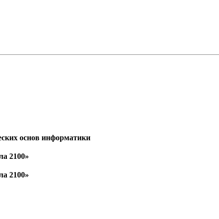
еских основ информатики
ла 2100»
ла 2100»