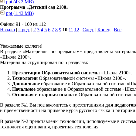
ppt (43.2 MB)
Программа «Детский сад 2100»
ppt (1.43 MB)
Файлы 91 - 100 из 112
Начало
|
Пред.
|
2
3
4
5
6
7
8
9
10
11
12
|
След.
|
Конец
|
Все
Уважаемые коллеги!
В разделе «Материалы по предметам» представлены материалы
«Школа 2100».
Материал на сгруппирован по 5 разделам:
Презентации Образовательной системы
«Школа 2100».
Технологии
Образовательной системы «Школа 2100».
Дошкольное
образование в Образовательной системе «Шк
Начальное
образование в Образовательной системе «Школ
Основная
и
старшая школа
в Образовательной системе 
В разделе №1 Вы познакомитесь с презентациями
для педагогов
и преемственности на примере курса русского языка и риторик
В разделе №2 представлены технологии, используемые в систем
технология оценивания, проектная технология.