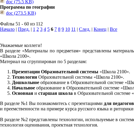
doc (75.5 KB)
Программа по географии
doc (273.5 KB)
Файлы 51 - 60 из 112
Начало
|
Пред.
|
1
2
3
4
5
6
7
8
9
10
11
|
След.
|
Конец
|
Все
Уважаемые коллеги!
В разделе «Материалы по предметам» представлены материалы
«Школа 2100».
Материал на сгруппирован по 5 разделам:
Презентации Образовательной системы
«Школа 2100».
Технологии
Образовательной системы «Школа 2100».
Дошкольное
образование в Образовательной системе «Шк
Начальное
образование в Образовательной системе «Школ
Основная
и
старшая школа
в Образовательной системе 
В разделе №1 Вы познакомитесь с презентациями
для педагогов
и преемственности на примере курса русского языка и риторик
В разделе №2 представлены технологии, используемые в систем
технология оценивания, проектная технология.