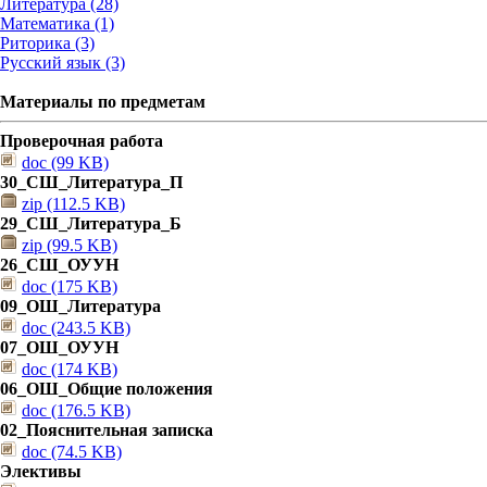
Литература (28)
Математика (1)
Риторика (3)
Русский язык (3)
Материалы по предметам
Проверочная работа
doc (99 KB)
30_СШ_Литература_П
zip (112.5 KB)
29_СШ_Литература_Б
zip (99.5 KB)
26_СШ_ОУУН
doc (175 KB)
09_ОШ_Литература
doc (243.5 KB)
07_ОШ_ОУУН
doc (174 KB)
06_ОШ_Общие положения
doc (176.5 KB)
02_Пояснительная записка
doc (74.5 KB)
Элективы