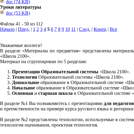
doc (74 KB)
Уроки литературы
doc (53 KB)
Файлы 41 - 50 из 112
Начало
|
Пред.
|
1
2
3
4
5
6
7
8
9
10
11
|
След.
|
Конец
|
Все
Уважаемые коллеги!
В разделе «Материалы по предметам» представлены материалы
«Школа 2100».
Материал на сгруппирован по 5 разделам:
Презентации Образовательной системы
«Школа 2100».
Технологии
Образовательной системы «Школа 2100».
Дошкольное
образование в Образовательной системе «Шк
Начальное
образование в Образовательной системе «Школ
Основная
и
старшая школа
в Образовательной системе 
В разделе №1 Вы познакомитесь с презентациями
для педагогов
и преемственности на примере курса русского языка и риторик
В разделе №2 представлены технологии, используемые в систем
технология оценивания, проектная технология.