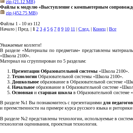
zip (21.12 MB)
Файлы к модулю «Выступление с компьютерным сопровожд
zip (452.75 MB)
Файлы 1 - 10 из 112
Начало | Пред. |
1
2
3
4
5
6
7
8
9
10
11
|
След.
|
Конец
|
Все
Уважаемые коллеги!
В разделе «Материалы по предметам» представлены материалы
«Школа 2100».
Материал на сгруппирован по 5 разделам:
Презентации Образовательной системы
«Школа 2100».
Технологии
Образовательной системы «Школа 2100».
Дошкольное
образование в Образовательной системе «Шк
Начальное
образование в Образовательной системе «Школ
Основная
и
старшая школа
в Образовательной системе 
В разделе №1 Вы познакомитесь с презентациями
для педагогов
и преемственности на примере курса русского языка и риторик
В разделе №2 представлены технологии, используемые в систем
технология оценивания, проектная технология.