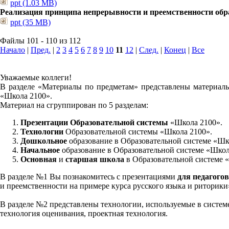
ppt (1.03 MB)
Реализация принципа непрерывности и преемственности обра
ppt (35 MB)
Файлы 101 - 110 из 112
Начало
|
Пред.
|
2
3
4
5
6
7
8
9
10
11
12
|
След.
|
Конец
|
Все
Уважаемые коллеги!
В разделе «Материалы по предметам» представлены материалы
«Школа 2100».
Материал на сгруппирован по 5 разделам:
Презентации Образовательной системы
«Школа 2100».
Технологии
Образовательной системы «Школа 2100».
Дошкольное
образование в Образовательной системе «Шк
Начальное
образование в Образовательной системе «Школ
Основная
и
старшая школа
в Образовательной системе 
В разделе №1 Вы познакомитесь с презентациями
для педагогов
и преемственности на примере курса русского языка и риторик
В разделе №2 представлены технологии, используемые в систем
технология оценивания, проектная технология.