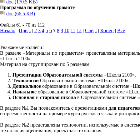
doc (170.5 KB)
Программа по обучению грамоте
doc (66.5 KB)
Файлы 61 - 70 из 112
Начало
|
Пред.
|
2
3
4
5
6
7
8
9
10
11
12
|
След.
|
Конец
|
Все
Уважаемые коллеги!
В разделе «Материалы по предметам» представлены материалы
«Школа 2100».
Материал на сгруппирован по 5 разделам:
Презентации Образовательной системы
«Школа 2100».
Технологии
Образовательной системы «Школа 2100».
Дошкольное
образование в Образовательной системе «Шк
Начальное
образование в Образовательной системе «Школ
Основная
и
старшая школа
в Образовательной системе 
В разделе №1 Вы познакомитесь с презентациями
для педагогов
и преемственности на примере курса русского языка и риторик
В разделе №2 представлены технологии, используемые в систем
технология оценивания, проектная технология.