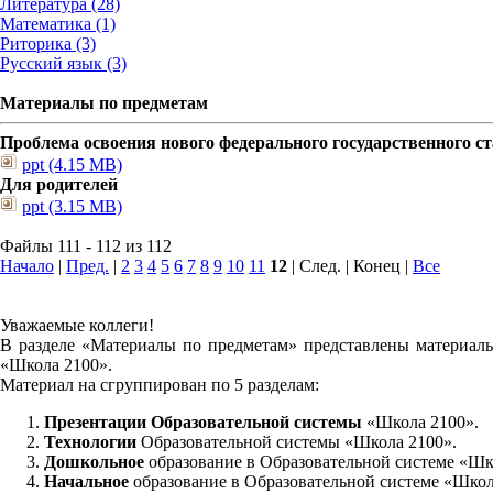
Литература (28)
Математика (1)
Риторика (3)
Русский язык (3)
Материалы по предметам
Проблема освоения нового федерального государственного 
ppt (4.15 MB)
Для родителей
ppt (3.15 MB)
Файлы 111 - 112 из 112
Начало
|
Пред.
|
2
3
4
5
6
7
8
9
10
11
12
| След. | Конец
|
Все
Уважаемые коллеги!
В разделе «Материалы по предметам» представлены материалы
«Школа 2100».
Материал на сгруппирован по 5 разделам:
Презентации Образовательной системы
«Школа 2100».
Технологии
Образовательной системы «Школа 2100».
Дошкольное
образование в Образовательной системе «Шк
Начальное
образование в Образовательной системе «Школ