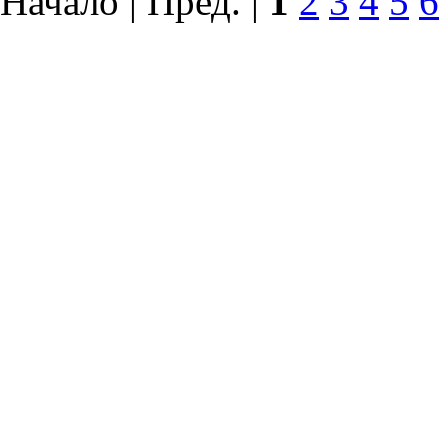
Начало | Пред. |
1
2
3
4
5
6