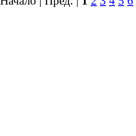
Начало | Пред. |
1
2
3
4
5
6