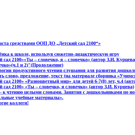
аста средствами ООП ДО „Детский сад 2100“»
бёнка к школе, используя сюжетно-дидактическую игру
сад 2100»«Ты – словечко, я – словечко» (автор З.И. Курцева
ечко»(ч.1 и 2)"(Продолжение)
нологии продуктивного чтения-слушания для развития дошко
ь слово, предложение, текст (на материале сборника «Учимся
сад 2100» «Разноцветный мир» для детей 6-7(8) лет, ч.4 (ав
сад 2100» «Ты – словечко, я словечко» (автор З.И. Курцева)
м – к чтению целыми словами. Занятия с дошкольниками по н
сальные учебные материалы».
огие коллеги!