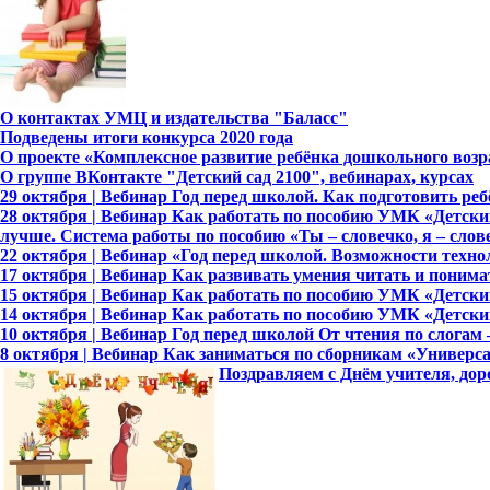
О контактах УМЦ и издательства "Баласс"
Подведены итоги конкурса 2020 года
О проекте «Комплексное развитие ребёнка дошкольного возр
О группе ВКонтакте "Детский сад 2100", вебинарах, курсах
29 октября | Вебинар Год перед школой. Как подготовить ре
28 октября | Вебинар Как работать по пособию УМК «Детский 
лучше. Система работы по пособию «Ты – словечко, я – слов
22 октября | Вебинар «Год перед школой. Возможности тех
17 октября | Вебинар Как развивать умения читать и понимат
15 октября | Вебинар Как работать по пособию УМК «Детский 
14 октября | Вебинар Как работать по пособию УМК «Детский 
10 октября | Вебинар Год перед школой От чтения по слога
8 октября | Вебинар Как заниматься по сборникам «Универ
Поздравляем с Днём учителя, дор