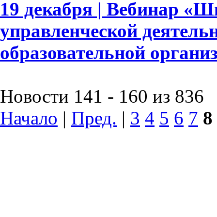
19 декабря | Вебинар «
управленческой деятель
образовательной органи
Новости 141 - 160 из 836
Начало
|
Пред.
|
3
4
5
6
7
8