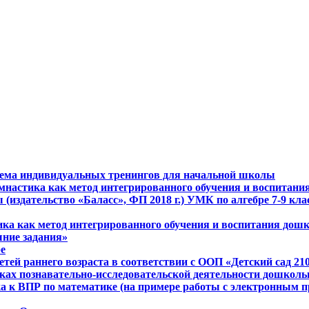
тема индивидуальных тренингов для начальной школы
стика как метод интегрированного обучения и воспитани
издательство «Баласс», ФП 2018 г.) УМК по алгебре 7-9 клас
ика как метод интегрированного обучения и воспитания дош
шние задания»
е
етей раннего возраста в соответствии с ООП «Детский сад 2
мках познавательно-исследовательской деятельности дошкол
нка к ВПР по математике (на примере работы с электронным 