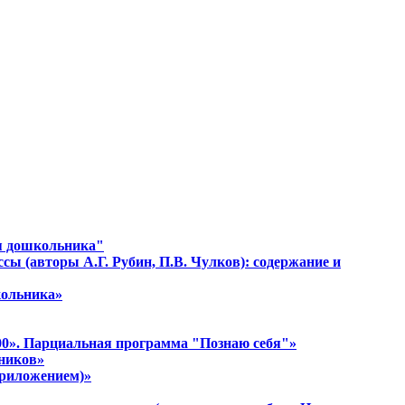
я дошкольника"
сы (авторы А.Г. Рубин, П.В. Чулков): содержание и
кольника»
100». Парциальная программа "Познаю себя"»
ьников»
приложением)»