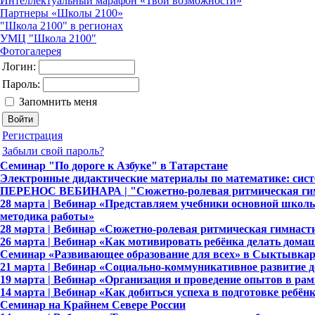
Интеллектуальный марафон «Твои возможности»
Партнеры «Школы 2100»
"Школа 2100" в регионах
УМЦ "Школа 2100"
Фотогалерея
Логин:
Пароль:
Запомнить меня
Регистрация
Забыли свой пароль?
Семинар "По дороге к Азбуке" в Татарстане
Электронные дидактические материалы по математике: сис
ПЕРЕНОС ВЕБИНАРА | "Сюжетно-ролевая ритмическая гимна
28 марта | Вебинар «Представляем учебники основной школы (
методика работы»
28 марта | Вебинар «Сюжетно-ролевая ритмическая гимнаст
26 марта | Вебинар «Как мотивировать ребёнка делать дома
Семинар «Развивающее образование для всех» в Сыктывкар
21 марта | Вебинар «Социально-коммуникативное развитие д
19 марта | Вебинар «Организация и проведение опытов в ра
14 марта | Вебинар «Как добиться успеха в подготовке ребё
Семинар на Крайнем Севере России