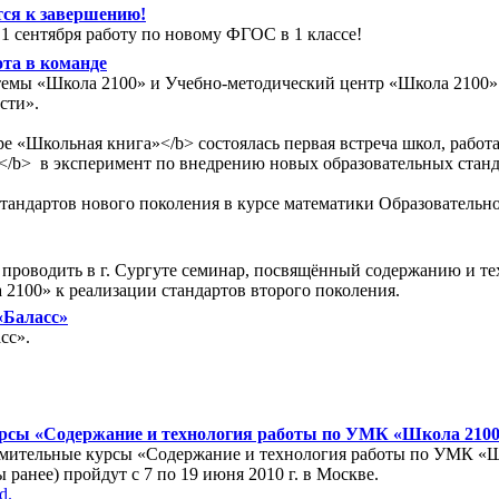
ся к завершению!
 сентября работу по новому ФГОС в 1 классе!
та в команде
стемы «Школа 2100» и Учебно-методический центр «Школа 2100»
сти».
тре «Школьная книга»</b> состоялась первая встреча школ, раб
/b> в эксперимент по внедрению новых образовательных станда
 стандартов нового поколения в курсе математики Образователь
т проводить в г. Сургуте семинар, посвящённый содержанию и 
2100» к реализации стандартов второго поколения.
 «Баласс»
сс».
курсы «Содержание и технология работы по УМК «Школа 2100
омительные курсы «Содержание и технология работы по УМК «Шк
ранее) пройдут с 7 по 19 июня 2010 г. в Москве.
d.