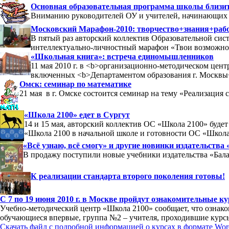
Основная образовательная программа школы близит
Вниманию руководителей ОУ и учителей, начинающих 1
Московский Марафон-2010: творчество+знания+рабо
В пятый раз авторский коллектив Образовательной си
интеллектуально-личностный марафон «Твои возможно
«Школьная книга»: встреча единомышленников
11 мая 2010 г. в <b>организационно-методическом цен
включенных <b>Департаментом образования г. Москвы<
Омск: семинар по математике
21 мая в г. Омске состоится семинар на тему «Реализация
«Школа 2100» едет в Сургут
14 и 15 мая, авторский коллектив ОС «Школа 2100» буде
«Школа 2100 в начальной школе и готовности ОС «Школа 
«Всё узнаю, всё смогу» и другие новинки издательства
В продажу поступили новые учебники издательства «Бала
К реализации стандарта второго поколения готовы!
С 7 по 19 июня 2010 г. в Москве пройдут ознакомительные 
Учебно-методический центр «Школа 2100» сообщает, что ознак
обучающиеся впервые, группа №2 – учителя, проходившие курсы 
Скачать файл с подробной информацией о курсах в формате Wor