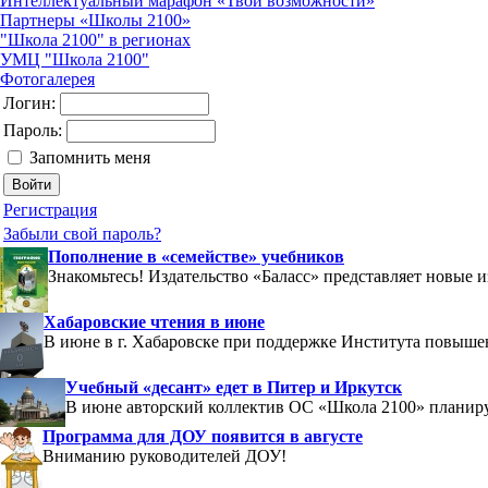
Интеллектуальный марафон «Твои возможности»
Партнеры «Школы 2100»
"Школа 2100" в регионах
УМЦ "Школа 2100"
Фотогалерея
Логин:
Пароль:
Запомнить меня
Регистрация
Забыли свой пароль?
Пополнение в «семействе» учебников
Знакомьтесь! Издательство «Баласс» представляет новые 
Хабаровские чтения в июне
В июне в г. Хабаровске при поддержке Института повыш
Учебный «десант» едет в Питер и Иркутск
В июне авторский коллектив ОС «Школа 2100» планиру
Программа для ДОУ появится в августе
Вниманию руководителей ДОУ!