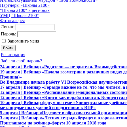
Интеллектуальный марафон «Твои возможности»
Партнеры «Школы 2100»
"Школа 2100" в регионах
УМЦ "Школа 2100"
Фотогалерея
Логин:
Пароль:
Запомнить меня
Регистрация
Забыли свой пароль?
24 апреля | Вебинар «Родители — не зрители. Взаимодейств
19 апреля | Вебинар «Начала геометрии в различных видах 
Пронина)»
Во Владимире начала работу VI Всероссийская научно-мето
17 апреля | Вебинар «Гораздо важнее не то, что мы читаем,
12 апреля | Вебинар «Распознавание эмоциональных состоян
12 апреля | Вебинар «Книги как корабли мысли. Концептуа
10 апреля | Вебинар-форум по теме «Универсальные учебн
метапредметных умений и подготовки к ВПР»
5 апреля | Вебинар «Педсовет в образовательной организац
3 апреля | Вебинар ««Летняя тетрадь будущего второклассн
Приглашаем на вебинар-форум 10 апреля 2018 года