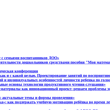
ие с семьями воспитанников ДОО»
деятельности дошкольников средствами пособия "Моя математ
дическая конференция
 а как и с какой целью. Проектирование занятий по восприят
ий и индивидуальных особенностей личности ребенка по голо
льные основы технологии продуктивного чтения-слушания»
ые материалы как инновационный проект: решаем проблемы 
ии: актуальные темы и формы проведения»
ика»: как поддержать учебную мотивацию ребёнка во время л