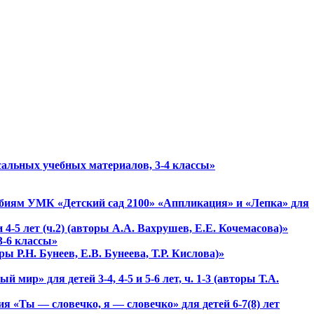
сальных учебных материалов, 3-4 классы»
особиям УМК «Детский сад 2100» «Аппликация» и «Лепка» для
 4-5 лет (ч.2) (авторы А.А. Вахрушев, Е.Е. Кочемасова)»
3-6 классы»
ры Р.Н. Бунеев, Е.В. Бунеева, Т.Р. Кислова)»
ир» для детей 3-4, 4-5 и 5-6 лет, ч. 1-3 (авторы Т.А.
ия «Ты — словечко, я — словечко» для детей 6-7(8) лет