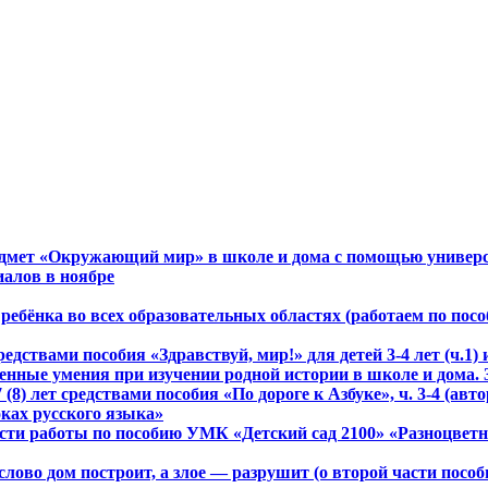
редмет «Окружающий мир» в школе и дома с помощью универ
алов в ноябре
я ребёнка во всех образовательных областях (работаем по п
ствами пособия «Здравствуй, мир!» для детей 3-4 лет (ч.1) и
енные умения при изучении родной истории в школе и дома. 
(8) лет средствами пособия «По дороге к Азбуке», ч. 3-4 (авто
оках русского языка»
ти работы по пособию УМК «Детский сад 2100» «Разноцветный м
слово дом построит, а злое — разрушит (о второй части пособ