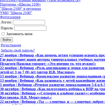
Интеллектуальный марафон «Твои возможности»
Партнеры «Школы 2100»
"Школа 2100" в регионах
УМЦ "Школа 2100"
Фотогалерея
Логин:
Пароль:
Запомнить меня
Регистрация
Забыли свой пароль?
27 ноября | Вебинар «Как помочь детям успешно освоить п
Где выступают наши авторы универсальных учебных матери
Педагоги Находки говорят: «Это именно то, что нужно!»
22 ноября | Вебинар «Роль аппликации и лепки для развити
детей от 3 до 7 (8) лет (автор И.В. Маслова)»
13 ноября | Вебинар «Комплексное развитие дошкольников сред
13 ноября | Вебинар «Как развивать у детей важнейшие жизн
1 ноября | Вебинар «Речевое развитие дошкольников 5-6 и 6-7 
30 октября | Вебинар «Как подготовить ребёнка к ВПР на ур
30 октября | Вебинар ««Сотворю в альбоме сказку»: особеннос
Котлякова, Н.В. Меркулова).»
22 октября | Вебинар «Ты — словечко, я — словечко: доброе 