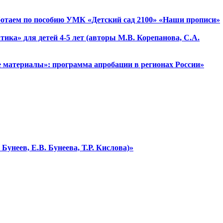
работаем по пособию УМК «Детский сад 2100» «Наши прописи»
ика» для детей 4-5 лет (авторы М.В. Корепанова, С.А.
е материалы»: программа апробации в регионах России»
Бунеев, Е.В. Бунеева, Т.Р. Кислова)»