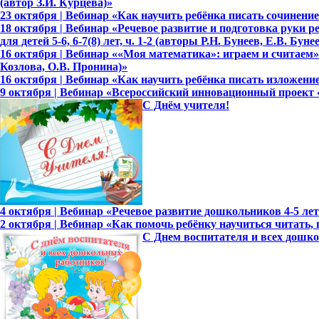
(автор З.И. Курцева)»
23 октября | Вебинар «Как научить ребёнка писать сочинение
18 октября | Вебинар «Речевое развитие и подготовка руки
для детей 5-6, 6-7(8) лет, ч. 1-2 (авторы Р.Н. Бунеев, Е.В. Бун
16 октября | Вебинар ««Моя математика»: играем и считаем»
Козлова, О.В. Пронина)»
16 октября | Вебинар «Как научить ребёнка писать изложение
9 октября | Вебинар «Всероссийский инновационный проект
С Днём учителя!
4 октября | Вебинар «Речевое развитие дошкольников 4-5 лет с
2 октября | Вебинар «Как помочь ребёнку научиться читать, 
С Днем воспитателя и всех дошк