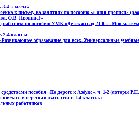
. 3-4 классы»
 ребёнка к письму на занятиях по пособию «Наши прописи» (
еева, О.В. Пронина)»
 (работаем по пособию УМК «Детский сад 2100» «Моя математ
. 2-4 классы»
 «Развивающее образование для всех. Универсальные учебны
редствами пособия «По дороге к Азбуке», ч. 1-2 (авторы Р.Н. 
понимать и пересказывать текст. 1-4 классы.»
ольных работников!