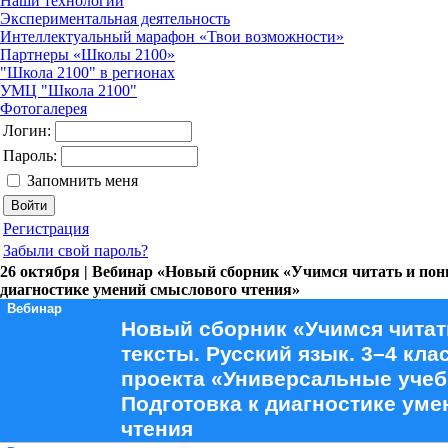
Наши технологии
Экспериментальная деятельность
Интеллектуальный марафон «Твои возможности»
Партнеры «Школы 2100»
"Школа 2100" в регионах
УМЦ "Школа 2100"
Фотогалерея
Логин:
Пароль:
Запомнить меня
Регистрация
Забыли свой пароль?
26 октября | Вебинар «Новый сборник «Учимся читать и пон
диагностике умений смыслового чтения»
Вебинар
Новый сборник «Учимся читат
тексты. Русский язык. 3–4 кла
проекта «Универсальные уче
Подготовка к диагностике ум
чтения