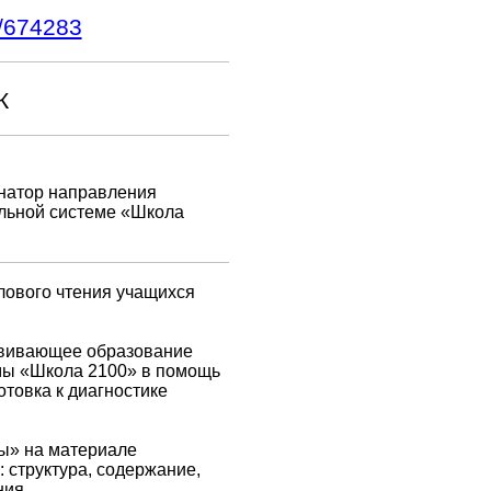
1/674283
К
инатор направления
ельной системе «Школа
лового чтения учащихся
звивающее образование
емы «Школа 2100» в помощь
отовка к диагностике
ты» на материале
: структура, содержание,
ния.