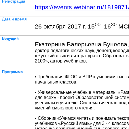
Регистрация
https://events.webinar.ru/181987
Дата и время
00
30
26 октября 2017 г. 15
–16
МС
Ведущий
Екатерина Валерьевна Бунеева,
доктор педагогических наук, доцент, коорд
«Русский язык и литература» в Образоват
2100», автор учебников.
Программа
• Требования ФГОС и ВПР к умениям смыс
начальных классов.
• Универсальные учебные материалы «Ра
для всех» - проект Образовательной сист
ученикам и учителю. Систематическая подг
умений смыслового чтения.
• Сборник «Учимся читать и понимать текс
учебников «Русский язык» для 3 - 4 классов
методика развития умений смыслового чте