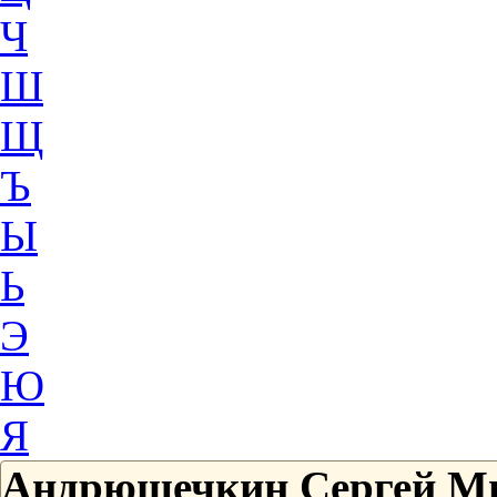
Ч
Ш
Щ
Ъ
Ы
Ь
Э
Ю
Я
Андрюшечкин Сергей М