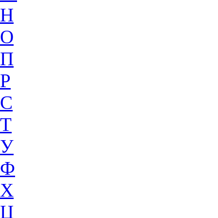
Н
О
П
Р
С
Т
У
Ф
Х
Ц