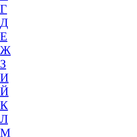
Г
Д
Е
Ж
З
И
Й
К
Л
М