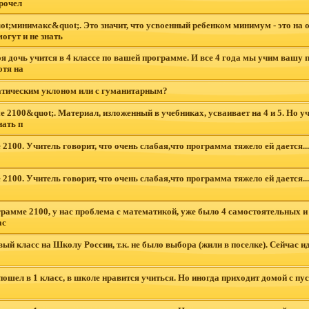
рочел
t;минимакс&quot;. Это значит, что усвоенный ребенком минимум - это на о
огут и не знать
очь учится в 4 классе по вашей программе. И все 4 года мы учим вашу пр
отя на
матическим уклоном или с гуманитарным?
е 2100&quot;. Материал, изложенный в учебниках, усваивает на 4 и 5. Но 
нать п
100. Учитель говорит, что очень слабая,что программа тяжело ей дается..
100. Учитель говорит, что очень слабая,что программа тяжело ей дается..
грамме 2100, у нас проблема с математикой, уже было 4 самостоятельных и
ас
ый класс на Школу России, т.к. не было выбора (жили в поселке). Сейчас и
шел в 1 класс, в школе нравится учиться. Но иногда приходит домой с пу