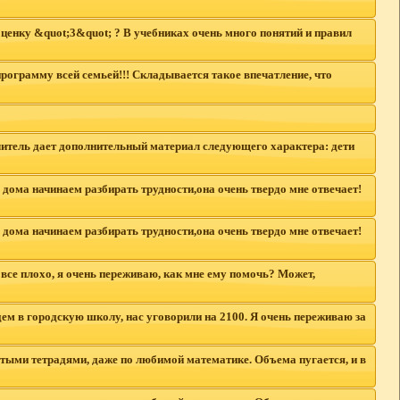
ценку &quot;3&quot; ? В учебниках очень много понятий и правил
ограмму всей семьей!!! Складывается такое впечатление, что
учитель дает дополнительный материал следующего характера: дети
. дома начинаем разбирать трудности,она очень твердо мне отвечает!
. дома начинаем разбирать трудности,она очень твердо мне отвечает!
 все плохо, я очень переживаю, как мне ему помочь? Может,
дем в городскую школу, нас уговорили на 2100. Я очень переживаю за
стыми тетрадями, даже по любимой математике. Объема пугается, и в