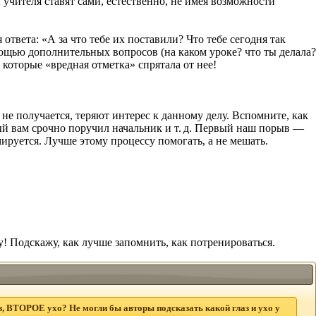
 учителя ставят сами, естественно, не имея возможности
ответа: «А за что тебе их поставили? Что тебе сегодня так
мощью дополнительных вопросов (на каком уроке? что ты делала?
, которые «вредная отметка» спрятала от нее!
не получается, теряют интерес к данному делу. Вспомните, как
рый вам срочно поручил начальник
и т. д.
Первый наш порыв —
ируется. Лучше этому процессу помогать, а не мешать.
! Подскажу, как лучше запомнить, как потренироваться.
, ВТОРОЕ ухо? Не могли бы авторы подсказать какой глаз и ухо у