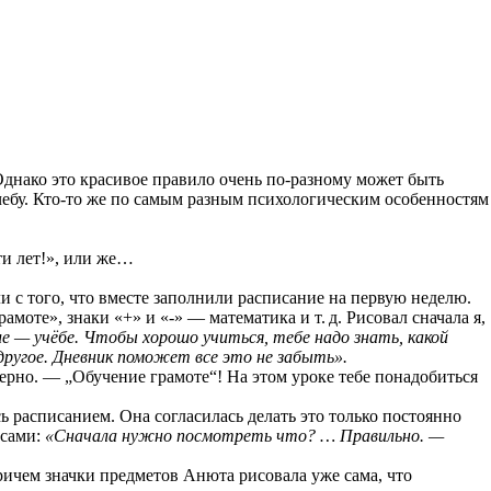
Однако это красивое правило очень
по-разному
может быть
чебу.
Кто-то
же по самым разным психологическим особенностям
ти лет!», или же…
 с того, что вместе заполнили расписание на первую неделю.
рамоте», знаки «+» и «-» — математика
и т. д.
Рисовал сначала я,
 — учёбе. Чтобы хорошо учиться, тебе надо знать, какой
 другое. Дневник поможет все это не забыть».
ерно. — „Обучение грамоте“! На этом уроке тебе понадобиться
асписанием. Она согласилась делать это только постоянно
осами:
«Сначала нужно посмотреть что? … Правильно. —
ичем значки предметов Анюта рисовала уже сама, что