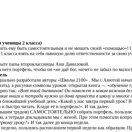
 ученицы
2
класса)
олить ему быть самостоятельным и не мешать своей «помощью»! 
с
1
класса взять на себя львиную долю ответственности за свою у
опыте папы второклассницы Ани Даниловой.
 него портфель, чтобы он «не дай бог, ничего не забыл по малос
фель
циально разработали авторы «Школы 2100» . Мы с Анютой начали
ать), а
рисунки-символы
уроков: открытая книга — «обучение г
ерно так:
«Вот твой дневничок! Он поможет в новом важном деле
какие книги и тетради нужно из дома принести в школу и многое
а ближайший учебный день: «Какой у нас завтра первый урок? В
и быстро читать. Клади её в портфель!». И так далее.
льшим трудом) САМОСТОЯТЕЛЬНО собрать портфель, пользуясь р
ма, а тетради докладывали мы с женой. При этом помогали вопр
ервому уроку?»
И так далее до конца недели.
неделю, пользуясь расписанием первой недели как образцом. Пр