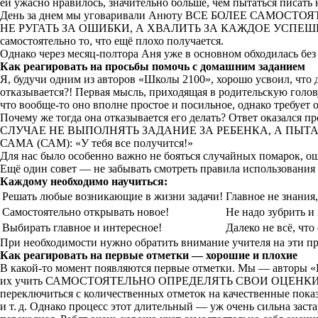
ей ужасно нравилось, значительно больше, чем пытаться писат
День за днем мы уговаривали Анюту ВСЕ БОЛЕЕ САМОСТОЯТЕЛ
НЕ РУГАТЬ ЗА ОШИБКИ, А ХВАЛИТЬ ЗА КАЖДОЕ УСПЕШНОЕ ДЕЙ
самостоятельно то, что ещё плохо получается.
Однако через
месяц-полтора
Аня уже в основном обходилась бе
Как реагировать на просьбы помочь с домашним заданием
Я, будучи одним из авторов «Школы 2100», хорошо усвоил, что 
отказывается?! Первая мысль, приходящая в родительскую гол
что
вообще-то
оно вполне простое и посильное, однако требует 
Почему же тогда она отказывается его делать? Ответ оказался 
СЛУЧАЕ НЕ ВЫПОЛНЯТЬ ЗАДАНИЕ ЗА РЕБЕНКА, А ПЫТА
САМА (САМ): «У тебя все получится!»
Для нас было особенно важно не бояться случайных помарок, ош
Ещё один совет — не забывать смотреть правила использования
Каждому необходимо научиться:
Решать любые возникающие в жизни задачи!
Главное не знания,
Самостоятельно открывать новое!
Не надо зубрить и
Выбирать главное и интересное!
Далеко не всё, чт
При необходимости нужно обратить внимание учителя на эти пра
Как реагировать на первые отметки — хорошие и плохие
В
какой-то
момент появляются первые отметки. Мы — авторы «Ш
их учить САМОСТОЯТЕЛЬНО ОПРЕДЕЛЯТЬ СВОИ ОЦЕНКИ И ОТМЕТ
переключиться с количественных отметок на качественные показа
и т. д.
Однако процесс этот длительный — уж очень сильна застаре