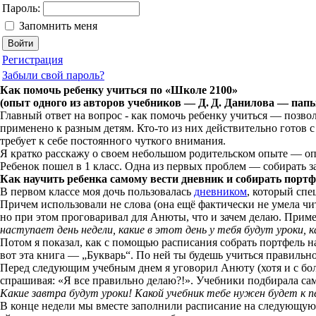
Пароль:
Запомнить меня
Регистрация
Забыли свой пароль?
Как помочь ребенку учиться по «Школе 2100»
(опыт одного из авторов учебников —
Д. Д. Данилова
— папы
Главный ответ на вопрос - как помочь ребенку учиться — позв
применено к разным детям.
Кто-то
из них действительно готов 
требует к себе постоянного чуткого внимания.
Я кратко расскажу о своем небольшом родительском опыте — 
Ребенок пошел в
1
класс. Одна из первых проблем — собирать за
Как научить ребенка самому вести дневник и собирать порт
В первом классе моя дочь пользовалась
дневником
, который спе
Причем использовали не слова (она ещё фактически не умела чит
но при этом проговаривал для Анюты, что и зачем делаю. Прим
наступает день недели, какие в этот день у тебя будут уроки, 
Потом я показал, как с помощью расписания собрать портфель н
вот эта книга — „Букварь“. По ней ты будешь учиться правильно 
Перед следующим учебным днем я уговорил Анюту (хотя и с бо
спрашивая: «Я все правильно делаю?!». Учебники подбирала са
Какие завтра будут уроки! Какой учебник тебе нужен будет к п
В конце недели мы вместе заполнили расписание на следующую 