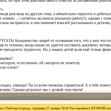
вать, но при этом довольно много отметок за письменные работы
!»
дя разговор на другую тему, а обязательно спросить и добиться 
«Не помню…» (отметка заслонила реальную работу!), однако с по
глаза загораются, и она начинает взахлеб рассказывать о деталях
РУГАТЬ! Большинство людей от осознания того, что у них
что-то
ая-то
техника, когда никак не удается составить документ, кото
м преодолеть трудности. Но у наших детей воля ещё только форм
ошибки?
оторую, естественно, ей смотреть не хочется).
 или плохо?
одец, умница! Ты со всем сможешь справиться! А я тебе помогу
лезами. Однако результат мы с дочкой чувствуем!
асс Рабочая тетрадь, страница 27, вопрос №18 Что оценивает ВТОРОЙ глаз