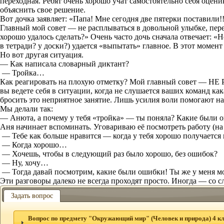
переходная. Ребят очень хорошо учат самостоятельно себя оцени
объяснить свое решение.
Вот дочка заявляет: «Папа! Мне сегодня две пятерки поставили!!
Главный мой совет — не расплываться в довольной улыбке, перево
хорошо удалось сделать?» Очень часто дочь сначала отвечает: 
в тетради? у доски?) удается «выпытать» главное. В этот момент 
Но вот другая ситуация.
— Как написала словарный диктант?
— Тройка…
Как реагировать на плохую отметку? Мой главный совет — НЕ 
вы ведете себя в ситуации, когда не слушается ваших команд
как
бросить это неприятное занятие. Лишь усилия воли помогают на
Мы делали так:
— Анюта, а почему у тебя «тройка» — ты поняла? Какие были 
Аня начинает вспоминать. Уговариваю её посмотреть работу (на к
— Тебе как больше нравится — когда у тебя хорошо получается
— Когда хорошо…
— Хочешь, чтобы в следующий раз было хорошо, без ошибок?
— Ну, хочу…
— Тогда давай посмотрим, какие были ошибки! Ты же у меня мол
Эти разговоры далеко не всегда проходят просто. Иногда — со с
Задать вопрос
Вопрос по предмету "Окружающий мир" (Человек и природа) 4 кл