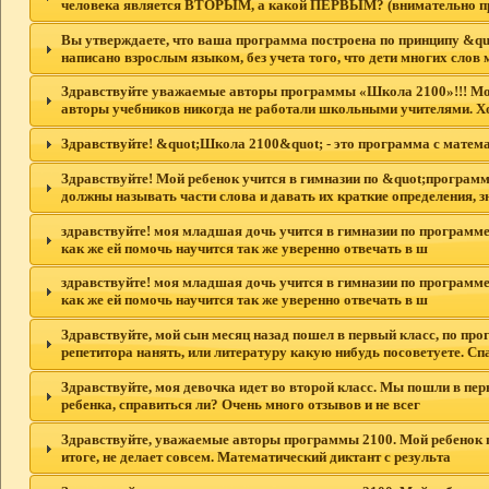
человека является ВТОРЫМ, а какой ПЕРВЫМ? (внимательно п
Вы утверждаете, что ваша программа построена по принципу &quo
написано взрослым языком, без учета того, что дети многих слов м
Здравствуйте уважаемые авторы программы «Школа 2100»!!! Моя д
авторы учебников никогда не работали школьными учителями. Х
Здравствуйте! &quot;Школа 2100&quot; - это программа с мате
Здравствуйте! Мой ребенок учится в гимназии по &quot;программ
должны называть части слова и давать их краткие определения, з
здравствуйте! моя младшая дочь учится в гимназии по программе 2
как же ей помочь научится так же уверенно отвечать в ш
здравствуйте! моя младшая дочь учится в гимназии по программе 2
как же ей помочь научится так же уверенно отвечать в ш
Здравствуйте, мой сын месяц назад пошел в первый класс, по про
репетитора нанять, или литературу какую нибудь посоветуете. Сп
Здравствуйте, моя девочка идет во второй класс. Мы пошли в перв
ребенка, справиться ли? Очень много отзывов и не всег
Здравствуйте, уважаемые авторы программы 2100. Мой ребенок по
итоге, не делает совсем. Математический диктант с результа