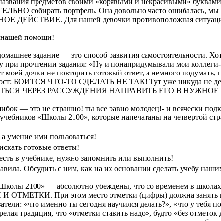
ь названия предметов своими «корявыми и некрасивыми» буквами
ЬНО собирать портфель. Она довольно часто ошибалась, мы
СТВИЕ. Для нашей девочки противоположная ситуация обе
з нашей помощи!
домашнее задание — это способ развития самостоятельности. Хот
ову при прочтении задания: «Ну и понапридумывали мои
коллеги
от моей дочки не повторить готовый ответ, а немного подумать,
прост: БОИТСЯ
ЧТО-ТО
СДЕЛАТЬ НЕ ТАК! Тут уже никуда не де
ТЬСЯ ЧЕРЕЗ РАССУЖДЕНИЯ НАПРАВИТЬ ЕГО В НУЖНОЕ Р
ибок — это не страшно! ты все равно молодец!- и всячески под
 учебников «Школы 2100», которые напечатаны на четвертой стр
 а умение ими пользоваться!
 искать готовые ответы!
о есть в учебнике, нужно запомнить или выполнить!
вила. Обсудить с ним, как на их основании сделать учебу наших
колы 2100» — абсолютно убеждены, что со временем в школах
КИ. При этом место отметки (цифры) должна занять качест
тели: «что именно ты сегодня научился делать?», «что у тебя по
лая традиция, что «отметки ставить надо», будто «без отметок д