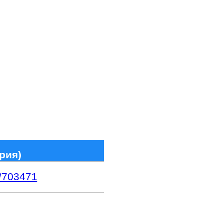
рия)
1/703471