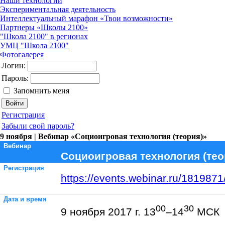
Наши технологии
Экспериментальная деятельность
Интеллектуальный марафон «Твои возможности»
Партнеры «Школы 2100»
"Школа 2100" в регионах
УМЦ "Школа 2100"
Фотогалерея
Логин:
Пароль:
Запомнить меня
Регистрация
Забыли свой пароль?
9 ноября | Вебинар «Социоигровая технология (теория)»
Вебинар
Социоигровая технология (тео
Регистрация
https://events.webinar.ru/181987
Дата и время
00
30
9 ноября 2017 г. 13
–14
МСК