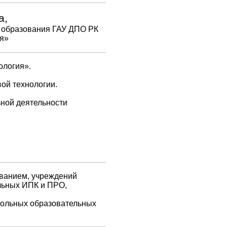
а,
о образования ГАУ ДПО РК
ия»
ология».
ой технологии.
ьной деятельности
ованием, учреждений
льных ИПК и ПРО,
школьных образовательных