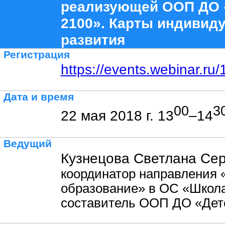
реализующей ООП ДО 
2100». Карты индивид
развития
Регистрация
https://events.webinar.r
Дата и время
00
3
22 мая 2018 г. 13
–14
Ведущий
Кузнецова Светлана Сер
координатор направления
образование» в ОС «Школа
составитель ООП ДО «Детс