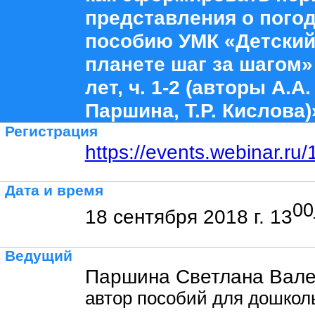
представления о погод
пособию УМК «Детский
планете шаг за шагом»
лет, ч. 1-2 (авторы А.А
Паршина, Т.Р. Кислова)
Регистрация
https://events.webinar.r
Дата и время
00
18 сентября 2018 г. 13
Ведущий
Паршина Светлана Вале
автор пособий для дошколь