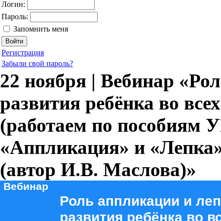
Логин:
Пароль:
Запомнить меня
Регистрация
Забыли свой пароль?
22 ноября | Вебинар «Ро
развития ребёнка во все
(работаем по пособиям 
«Аппликация» и «Лепка» д
(автор И.В. Маслова)»
Вебинар
Роль аппликации и леп
развития ребёнка во в