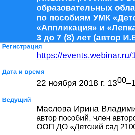
образовательных обла
по пособиям УМК «Детс
«Аппликация» и «Лепка
3 до 7 (8) лет (автор И
Регистрация
https://events.webinar.r
Дата и время
00
22 ноября 2018 г. 13
–
Ведущий
Маслова Ирина Владими
автор пособий, член автор
ООП ДО «Детский сад 210