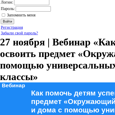
Логин:
Пароль:
Запомнить меня
Регистрация
Забыли свой пароль?
27 ноября | Вебинар «Ка
освоить предмет «Окруж
помощью универсальных 
классы»
Вебинар
Как помочь детям усп
предмет «Окружающий
и дома с помощью ун