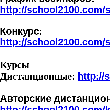
http
://
school
2100.
com
/
Конкурс
:
http
://
school
2100.
com
/
Курсы
Дистанционные:
http
://
s
Авторские дистанцио
http
://
school
2100.
com
/