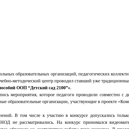
школьных образовательных организаций, педагогических коллект
Учебно-методический центр проводил ставший уже традиционным
пособий ООП “Детский сад 2100”»
.
пись мероприятия, которое педагоги проводили совместно с д
ные образовательные организации, участвующие в проекте «Ко
енений. В том числе
к участию в конкурсе допускались
только
 НОД не рассматривались
.
На конкурс
принимал
ся видеомат