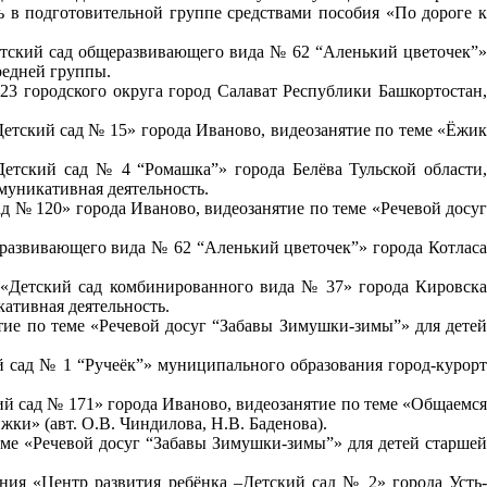
ь в подготовительной группе средствами пособия «По дороге к
етский сад общеразвивающего вида № 62 “Аленький цветочек”»
редней группы.
3 городского округа город Салават Республики Башкортостан
етский сад № 15» города Иваново, видеозанятие по теме «Ёжи
етский сад № 4 “Ромашка”» города Белёва Тульской области
муникативная деятельность.
 № 120» города Иваново, видеозанятие по теме «Речевой досу
развивающего вида № 62 “Аленький цветочек”» города Котлас
 «Детский сад комбинированного вида № 37»
города Кировск
кативная деятельность.
тие по теме «Речевой досуг “Забавы Зимушки-зимы”» для дете
 сад № 1 “Ручеёк”» муниципального образования город-курор
й сад № 171» города Иваново, видеозанятие по теме «Общаемс
ки» (авт. О.В. Чиндилова, Н.В. Баденова).
еме «Речевой досуг “Забавы Зимушки-зимы”» для детей старше
ия «Центр развития ребёнка –Детский сад № 2» города Усть