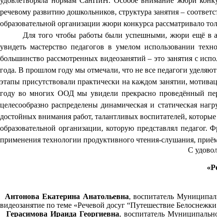
удовлетворяла
нормам СанПиН.
Особое внимание жюри конкур
речевому развитию дошкольников, структура занятия – соответс
образовательной организации жюри конкурса рассматривало тол
Для того чтобы работы были успешными, жюри ещё в ав
увидеть мастерство педагогов в умелом использовании техн
большинство рассмотренных видеозанятий – это занятия с исп
года. В прошлом году мы отмечали, что не все педагоги уделя
этапы присутствовали практически на каждом занятии, мотивац
году во многих ООД мы увидели прекрасно проведённый перс
целесообразно распределены динамическая и статическая нагр
достойных внимания работ, талантливых воспитателей, которые р
образовательной организации, которую представлял педагог.
применения технологии продуктивного чтения-слушания, приёмо
С удовол
«Р
Антонова Екатерина Анатольевна
, воспитатель Муниципал
видеозанятие по теме «Речевой досуг “Путешествие Белоснежки
Герасимова Ираида Георгиевна
, воспитатель Муниципальн