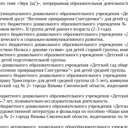
о теме «Звук [щ’]», непрерывная образовательная деятельност
Муниципального дошкольного образовательного учреждения «Д
Речевой досуг “Весенние превращения Снегурочки”» для детей с
ого бюджетного дошкольного образовательного учреждения № 2
ом метёт», II группа детей раннего возраста (2–3 года).
ного бюджетного дошкольного образовательного учреждения «Д
физического и социально-коммуникативного развития.
ого бюджетного дошкольного образовательного учреждения «Д
ствии Нильса с дикими гусями» для детей старшей группы, ком
етного дошкольного образовательного учреждения «Детский сад
 детей подготовительной группы.
 дошкольного образовательного учреждения «Детский сад обще
“Весенние превращения Снегурочки”» для детей средней группы.
льного бюджетного дошкольного образовательного учреждения
трану Транспорта» для детей средней группы (4–5 лет), коммуни
тский сад № 2»
города Вязьмы Смоленской области, видеозаня
юджетного дошкольного образовательного учреждения «Детский
–7 лет, познавательно-исследовательская деятельность.
 бюджетного дошкольного образовательного учреждения «Детски
е художественной литературы и фольклора по пособию «Наши книж
ад № 2»
города Вязьмы Смоленской области, видеозанятие по т
ого автономного дошкольного общеобразовательного учрежден