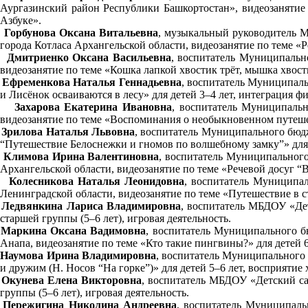
Аургазинский район Республики Башкортостан», видеозанятие п
Азбуке».
Горбунова Оксана Витальевна
, музыкальный руководитель 
города Котласа Архангельской области, видеозанятие по теме «
Дмитриенко Оксана Васильевна
, воспитатель Муниципальн
видеозанятие по теме «Кошка лапкой хвостик трёт, мышка хвостик
Ефременкова Наталья Геннадьевна
, воспитатель Муниципаль
и Лисёнок осваиваются в лесу» для детей 3–4 лет, интеграция 
Захарова Екатерина Ивановна
, воспитатель Муниципальн
видеозанятие по теме «Воспоминания о необыкновенном путеше
Зрилова Наталья Львовна
, воспитатель Муниципального бюдж
“Путешествие Белоснежки и гномов по волшебному замку”» для
Климова Ирина Валентиновна
, воспитатель Муниципального
Архангельской области, видеозанятие по теме «Речевой досуг 
Колесникова Наталья Леонидовна
, воспитатель Муниципа
Ленинградской области, видеозанятие по теме «Путешествие в с
Ледвянкина Лариса Владимировна
, воспитатель МБДОУ «Де
старшей группы (5–6 лет), игровая деятельность.
Маркина Оксана Вадимовна
, воспитатель Муниципального б
Анапа, видеозанятие по теме «Кто такие пингвины?» для детей 6
Наумова Ирина Владимировна
, воспитатель Муниципального
и дружим (Н. Носов “На горке”)» для детей 5–6 лет, восприяти
Окунева Елена Викторовна
, воспитатель МБДОУ «Детский с
группы (5–6 лет), игровая деятельность.
Пережигина Николина Андреевна
, воспитатель
Муниципальн