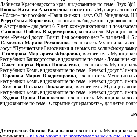
Лабинска Краснодарского края
,
видеозанятие по теме «
Звук [ф’]
Попова Наталия Анатольевна
, воспитатель Муниципального 
«Яблоко» по пособию «Наши книжки» (авт. О.В. Чиндилова, Н.В.
Редер Ольга Борисовна
, воспитатель бюджетного дошкольного
в Австралию» для детей 6–7 лет, коммуникативная и познаватель
Сазонова Любовь Владимировна
, воспитатель Муниципальн
теме «Речевой досуг “Визит Феи осеннего леса”» для детей 4–5 л
Самохина Марина Романовна,
воспитатель Муниципального б
досуг “Путешествие Белоснежки и гномов по волшебному замку
Столярова Маргарита Фёдоровна
, воспитатель Муниципал
Республики Башкортостан, видеозанятие по теме «Домашние жив
Счастливцева Ирина Николаевна
, воспитатель Муниципаль
Республики Коми, видеозанятие по теме «Речевой досуг “Зимние
Торопова Мария Владимировна
, воспитатель Муниципальн
Республики Коми, видеозанятие по теме «Речевой досуг “Зимние
Хохлова Наталья Николаевна
, воспитатель Муниципально
Республики Коми, видеозанятие по теме «Речевой досуг “Зимние
Худова Ирина Николаевна
, воспитатель Муниципального 
видеозанятие по теме «Открытие супермаркета», для детей подг
«Р
Дмитриенко Оксана Васильевна
, воспитатель Муниципально
номинации
«
Лучшая работа по программе
“
Детский сад 2100
”
»