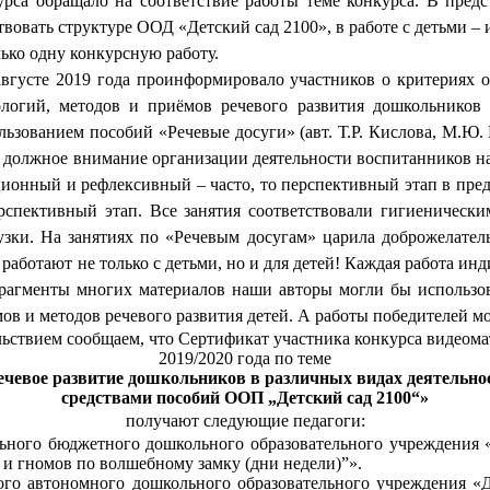
са обращало на соответствие работы теме конкурса. В пред
твовать структуре ООД «Детский сад 2100», в работе с детьми 
ько одну конкурсную работу.
густе 2019 года проинформировало участников о критериях оц
ологий, методов и приёмов речевого развития дошкольников 
ользованием пособий «Речевые досуги»
(авт. Т.Р. Кислова, М.Ю
ют должное внимание
организации деятельности воспитанников н
ионный и рефлексивный – часто, то перспективный этап в пред
пективный этап. Все занятия соответствовали гигиеническим
узки. На занятиях по «Речевым досугам» царила доброжелател
аботают не только с детьми, но и для детей! Каждая работа инди
 Фрагменты многих материалов наши авторы могли бы использо
в и методов речевого развития детей. А работы победителей мо
ьствием сообщаем, что Сертификат участника конкурса
видеома
2019/2020 года по теме
ечевое развитие дошкольников в различных видах деятельно
средствами пособий ООП „Детский сад 2100“»
получают следующие педагоги:
ьного бюджетного дошкольного образовательного учреждения 
 и гномов по волшебному замку (дни недели)”».
ого автономного дошкольного образовательного учреждения «