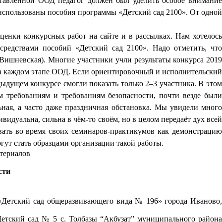
ставленной ООД педагог должен был уделить особое внимани
– использованы пособия программы «Детский сад 2100». От одной
енки конкурсных работ на сайте и в рассылках. Нам хотелось
средствами пособий «Детский сад 2100». Надо отметить, что
. Вишневская)
. Многие участники учли результаты конкурса 201
а каждом этапе ООД. Если ориентировочный и исполнительски
ыдущем конкурсе смогли показать только 2–3 участника. В этом
 требованиям и требованиям безопасности, почти везде были
ьная, а часто даже праздничная обстановка. Мы увидели много
видуальна, сильна в чём-то своём, но в целом передаёт дух всей
вать во время своих семинаров-практикумов как демонстрацию
гут стать образцами организации такой работы.
териалов
сти
«Детский сад общеразвивающего вида № 196» города Иваново
Детский сад № 5 с. Толбазы “Акбузат” муниципального района